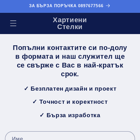
Преминаване
ЗА БЪРЗА ПОРЪЧКА 0897677566
към
съдържанието
Хартиени
Стелки
Попълни контактите си по-долу
в формата и наш служител ще
се свърже с Вас в най-кратък
срок.
✓ Безплатен дизайн и проект
✓ Точност и коректност
✓ Бърза изработка
Ф
Име