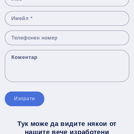
о
р
Имейл
*
м
у
л
Телефонен номер
я
р
Коментар
з
а
к
о
н
Изпрати
т
а
к
Тук може да видите някои от
т
нашите вече изработени